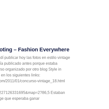
oting – Fashion Everywhere
 publicar hoy las fotos en estilo vintage
bía publicado antes porque estaba
o organizado por otro blog Style in
n los siguientes links:
t.com/2011/01/concurso-vintage_18.html
227126331695&map=2?86,5 Estaban
age que esperaba ganar