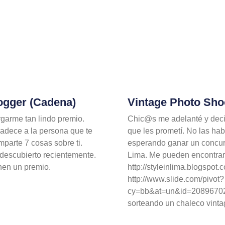
ogger (Cadena)
Vintage Photo Sho
rgarme tan lindo premio.
Chic@s me adelanté y decidí
radece a la persona que te
que les prometí. No las ha
mparte 7 cosas sobre ti.
esperando ganar un concurs
descubierto recientemente.
Lima. Me pueden encontrar e
enen un premio.
http://styleinlima.blogspo
http://www.slide.com/pivot?
cy=bb&at=un&id=2089670
sorteando un chaleco vint