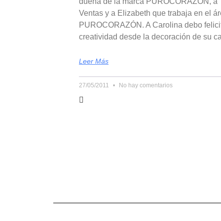
dueña de la marca PUROCORAZÓN, a Tul
Ventas y a Elizabeth que trabaja en el á
PUROCORAZÓN. A Carolina debo felicit
creatividad desde la decoración de su c
Leer Más
27/05/2011
No hay comentarios