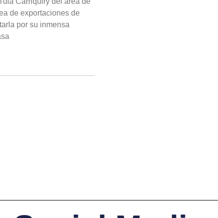
a Carriquiry del área de
rea de exportaciones de
arla por su inmensa
asa