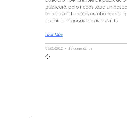
quedaron pendientes de publicación
publicaré, pero necesitaba un desca
reconozco fui débil, estaba cansad
durmiendo pocas horas durante
Leer Más
01/05/2012
13 comentarios