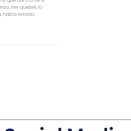
 y que aún no sé si
nso, me quebré, lo
a, había estado