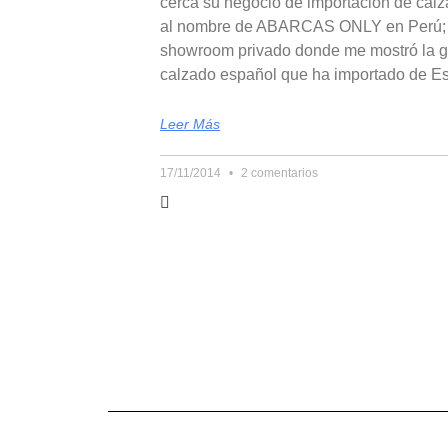
cerca su negocio de importación de cal
al nombre de ABARCAS ONLY en Perú; gu
showroom privado donde me mostró la g
calzado español que ha importado de E
Leer Más
17/11/2014
2 comentarios