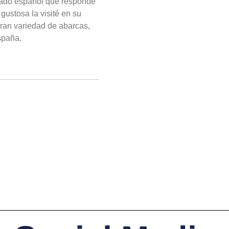
zado español que responde
stosa la visité en su
ran variedad de abarcas,
spaña.