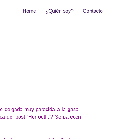
Home
¿Quién soy?
Contacto
te delgada muy parecida a la gasa,
a del post “Her outfit”? Se parecen