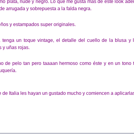
o plata, nude y negro. Lo que me gusta más de este look ademá
ude arrugada y sobrepuesta a la falda negra.
eños y estampados super originales.
tenga un toque vintage, el detalle del cuello de la blusa y l
s y uñas rojas.
ho de pelo tan pero taaaan hermoso como éste y en un tono t
luquería.
e de Italia les hayan un gustado mucho y comiencen a aplicarla