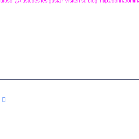
buloso. ¿A ustedes les gusta? Visiten su blog:
http://donnaromin