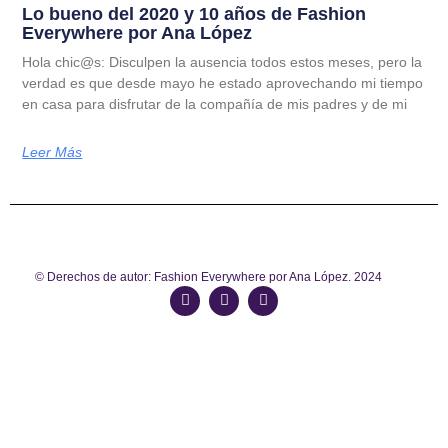
Lo bueno del 2020 y 10 años de Fashion
Everywhere por Ana López
Hola chic@s: Disculpen la ausencia todos estos meses, pero la
verdad es que desde mayo he estado aprovechando mi tiempo
en casa para disfrutar de la compañía de mis padres y de mi
Leer Más
© Derechos de autor: Fashion Everywhere por Ana López. 2024