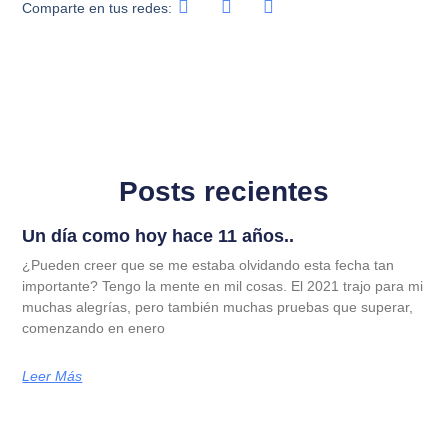
Comparte en tus redes:
Posts recientes
Un día como hoy hace 11 años..
¿Pueden creer que se me estaba olvidando esta fecha tan
importante? Tengo la mente en mil cosas. El 2021 trajo para mi
muchas alegrías, pero también muchas pruebas que superar,
comenzando en enero
Leer Más