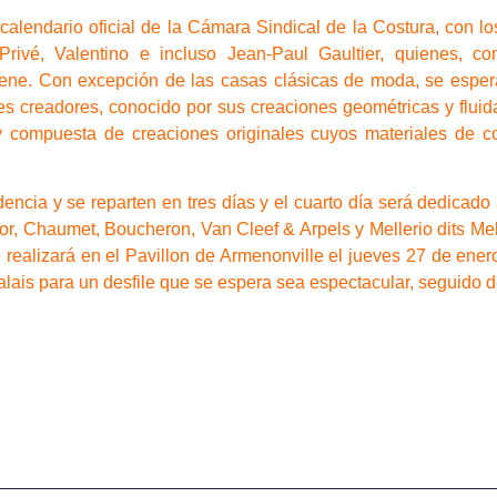
alendario oficial de la Cámara Sindical de la Costura, con l
Privé, Valentino e incluso Jean-Paul Gaultier, quienes, c
iene. Con excepción de las casas clásicas de moda, se esper
es creadores, conocido por sus creaciones geométricas y fluid
 y compuesta de creaciones originales cuyos materiales de 
cia y se reparten en tres días y el cuarto día será dedicado 
ior, Chaumet, Boucheron, Van Cleef & Arpels y Mellerio dits Me
realizará en el Pavillon de Armenonville el jueves 27 de ener
lais para un desfile que se espera sea espectacular, seguido de