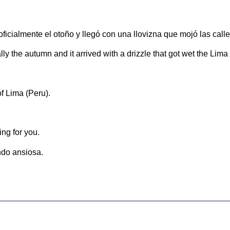
cialmente el otoño y llegó con una llovizna que mojó las calle
ly the autumn and it arrived with a drizzle that got wet the Lim
 of Lima (Peru).
ng for you.
ndo ansiosa.