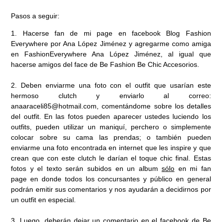
Pasos a seguir:
1. Hacerse fan de mi page en facebook
Blog Fashion
Everywhere por Ana López Jiménez
y agregarme como amiga
en
FashionEverywhere Ana López Jiménez
, al igual que
hacerse amigos del face de
Be Fashion Be Chic Accesorios
.
2. Deben enviarme una foto con el outfit que usarían este
hermoso clutch y enviarlo al correo:
anaaraceli85@hotmail.com, comentándome sobre los detalles
del outfit. En las fotos pueden aparecer ustedes luciendo los
outfits, pueden utilizar un maniquí, perchero o simplemente
colocar sobre su cama las prendas; o también pueden
enviarme una foto encontrada en internet que les inspire y que
crean que con este clutch le darían el toque chic final. Estas
fotos y el texto serán subidos en un album
sólo
en mi
fan
page
en donde todos los concursantes y público en general
podrán emitir sus comentarios y nos ayudarán a decidirnos por
un outfit en especial.
3. Luego, deberán dejar un comentario en el facebook de
Be