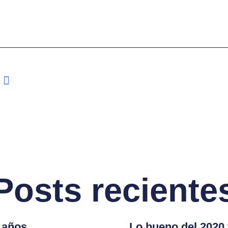
Posts reciente
años..
Lo bueno del 2020