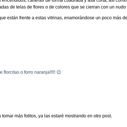
s encendidos, carteras de forma cuadrada y asa corta; así com
das de telas de flores o de colores que se cierran con un nudo e
ue están frente a estas vitrinas, enamorándose un poco más d
 florcitas o forro naranja!!!!! 😉
omar más fotitos, ya las estaré mostrando en otro post.