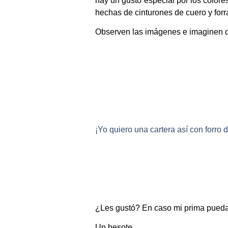
hay un gusto especial por los colore
hechas de cinturones de cuero y forra
Observen las imágenes e imaginen q
¡Yo quiero una cartera así con forro de
¿Les gustó? En caso mi prima pueda t
Un besote,