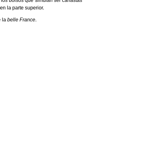
o los bolsos que simulan ser canastas
n la parte superior.
e la
belle France
.