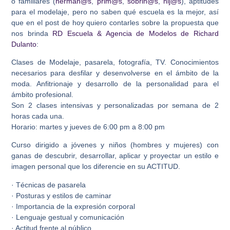
o familiares (
herman@s
,
prim@s
,
sobrin@s
,
hij@s
), aptitudes
para el modelaje, pero no saben qué escuela es la mejor, así
que en el post de hoy quiero contarles sobre la propuesta que
nos brinda
RD Escuela & Agencia de Modelos de Richard
Dulanto
:
Clases de Modelaje, pasarela, fotografía, TV. Conocimientos
necesarios para desfilar y desenvolverse en el ámbito de la
moda. Anfitrionaje y desarrollo de la personalidad para el
ámbito profesional.
Son 2 clases intensivas y personalizadas por semana de 2
horas cada una.
Horario: martes y jueves de 6:00 pm a 8:00 pm
Curso dirigido a jóvenes y niños (hombres y mujeres) con
ganas de descubrir, desarrollar, aplicar y proyectar un estilo e
imagen personal que los diferencie en su ACTITUD.
· Técnicas de pasarela
· Posturas y estilos de caminar
· Importancia de la expresión corporal
· Lenguaje gestual y comunicación
· Actitud frente al público