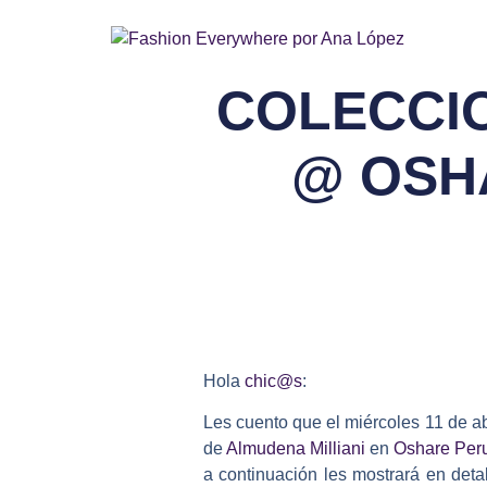
COLECCIO
@ OSH
Hola
chic@s
:
Les cuento que el miércoles 11 de ab
de
Almudena Milliani
en
Oshare Per
a continuación les mostrará en deta