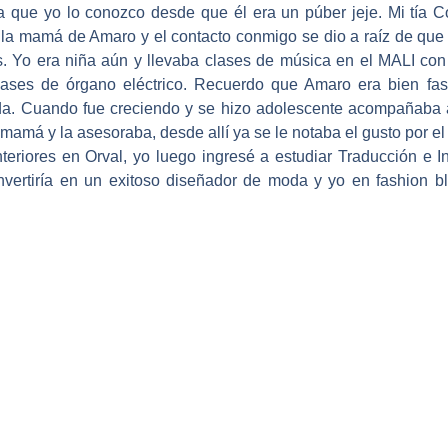
 que yo lo conozco desde que él era un púber jeje. Mi tía C
la mamá de Amaro y el contacto conmigo se dio a raíz de qu
s. Yo era niña aún y llevaba clases de música en el MALI co
ases de órgano eléctrico. Recuerdo que Amaro era bien fasti
nda. Cuando fue creciendo y se hizo adolescente acompañaba 
amá y la asesoraba, desde allí ya se le notaba el gusto por e
nteriores en Orval, yo luego ingresé a estudiar Traducción e 
vertiría en un exitoso diseñador de moda y yo en fashion bl