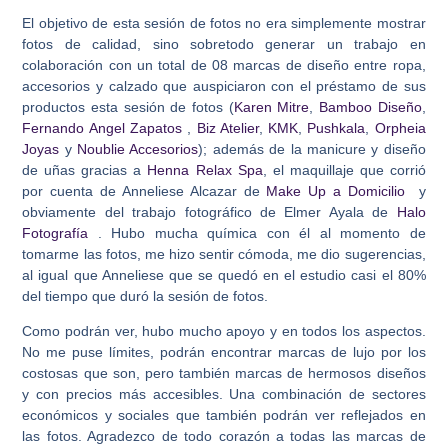
El objetivo de esta sesión de fotos no era simplemente mostrar
fotos de calidad, sino sobretodo generar un trabajo en
colaboración con un total de 08 marcas de diseño entre ropa,
accesorios y calzado que auspiciaron con el préstamo de sus
productos esta sesión de fotos (
Karen Mitre
,
Bamboo Diseño
,
Fernando Angel Zapatos
,
Biz Atelier
,
KMK
,
Pushkala
,
Orpheia
Joyas
y
Noublie Accesorios
); además de la manicure y diseño
de uñas gracias a
Henna Relax Spa
, el maquillaje que corrió
por cuenta de Anneliese Alcazar de
Make Up a Domicilio
y
obviamente del trabajo fotográfico de Elmer Ayala de
Halo
Fotografía
. Hubo mucha química con él al momento de
tomarme las fotos, me hizo sentir cómoda, me dio sugerencias,
al igual que Anneliese que se quedó en el estudio casi el 80%
del tiempo que duró la sesión de fotos.
Como podrán ver, hubo mucho apoyo y en todos los aspectos.
No me puse límites, podrán encontrar marcas de lujo por los
costosas que son, pero también marcas de hermosos diseños
y con precios más accesibles. Una combinación de sectores
económicos y sociales que también podrán ver reflejados en
las fotos. Agradezco de todo corazón a todas las marcas de