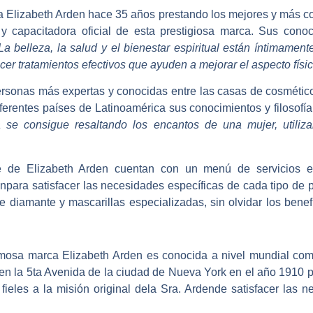
a Elizabeth Arden hace 35 años prestando los mejores y más co
ada y capacitadora oficial de esta prestigiosa marca. Sus cono
La belleza, la salud y el bienestar espiritual están íntimament
cer tratamientos efectivos que ayuden a mejorar el aspecto físico
sonas más expertas y conocidas entre las casas de cosméticos
iferentes países de Latinoamérica sus conocimientos y filosofía
a se consigue resaltando los encantos de una mujer, utili
de Elizabeth Arden cuentan con un menú de servicios es
npara satisfacer las necesidades específicas de cada tipo de pi
diamante y mascarillas especializadas, sin olvidar los benefi
famosa marca Elizabeth Arden es conocida a nivel mundial com
 en la 5ta Avenida de la ciudad de Nueva York en el año 1910 
eles a la misión original dela Sra. Ardende satisfacer las n