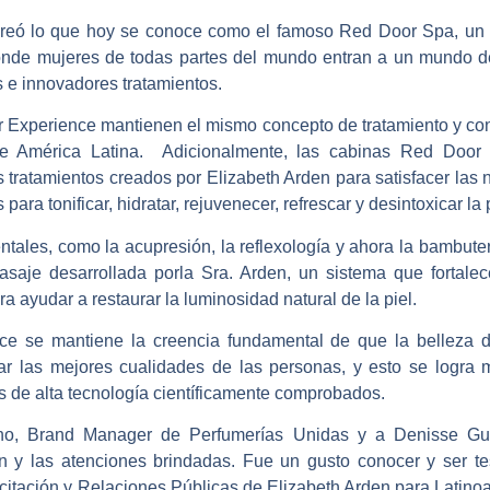
creó lo que hoy se conoce como el famoso Red Door Spa, un de
nde mujeres de todas partes del mundo entran a un mundo de
s e innovadores tratamientos.
r Experience
mantienen el mismo concepto de tratamiento y con
e América Latina. Adicionalmente, las cabinas
Red Door 
 tratamientos creados por Elizabeth Arden para satisfacer las
ara tonificar, hidratar, rejuvenecer, refrescar y desintoxicar la p
ntales, como la acupresión, la reflexología y ahora la bambuter
asaje desarrollada porla Sra. Arden, un sistema que fortalec
a ayudar a restaurar la luminosidad natural de la piel.
nce
se mantiene la creencia fundamental de que la belleza d
llar las mejores cualidades de las personas, y esto se logra 
es de alta tecnología científicamente comprobados.
no, Brand Manager de Perfumerías Unidas y a Denisse Gu
ón y las atenciones brindadas. Fue un gusto conocer y ser tes
tación y Relaciones Públicas de Elizabeth Arden para Latinoa