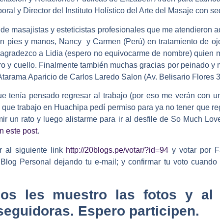
al y Director del Instituto Holístico del Arte del Masaje con s
 de masajistas y esteticistas profesionales que me atendieron
n pies y manos, Nancy y Carmen (Perú) en tratamiento de oj
agradezco a Lidia (espero no equivocarme de nombre) quien m
tro y cuello. Finalmente también muchas gracias por peinado y m
s Atarama Aparicio de Carlos Laredo Salon (Av. Belisario Flores 
 tenía pensado regresar al trabajo (por eso me verán con unif
 que trabajo en Huachipa pedí permiso para ya no tener que reg
mir un rato y luego alistarme para ir al desfile de So Much L
n este post
.
r al siguiente link
http://20blogs.pe/votar/?id=94
y votar por 
 Blog Personal
dejando tu e-mail; y confirmar tu voto cuando 
s les muestro las fotos y al 
seguidoras. Espero participen.