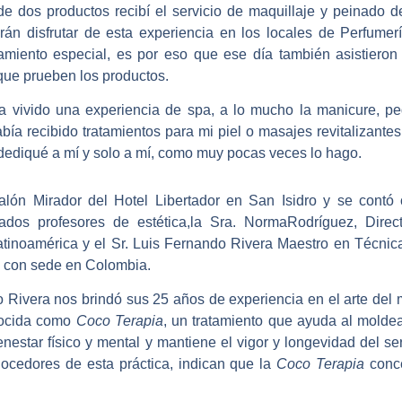
e dos productos recibí el servicio de maquillaje y peinado 
n disfrutar de esta experiencia en los locales de Perfumer
amiento especial, es por eso que ese día también asistieron c
que prueben los productos.
 vivido una experiencia de spa, a lo mucho la manicure, pedic
ía recibido tratamientos para mi piel o masajes revitalizantes
dediqué a mí y solo a mí, como muy pocas veces lo hago.
alón Mirador del Hotel Libertador en San Isidro y se contó 
ados profesores de estética,la Sra. NormaRodríguez, Dire
atinoamérica y el Sr. Luis Fernando Rivera Maestro en Técnica
je con sede en Colombia.
o Rivera nos brindó sus 25 años de experiencia en el arte del
onocida como
Coco Terapia
, un tratamiento que ayuda al moldea
ienestar físico y mental y mantiene el vigor y longevidad del
onocedores de esta práctica, indican que la
Coco Terapia
conce