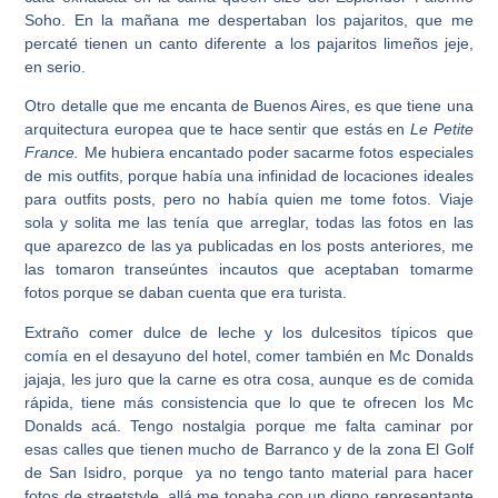
Soho. En la mañana me despertaban los pajaritos, que me
percaté tienen un canto diferente a los pajaritos limeños jeje,
en serio.
Otro detalle que me encanta de Buenos Aires, es que tiene una
arquitectura europea que te hace sentir que estás en
Le Petite
France.
Me hubiera encantado poder sacarme fotos especiales
de mis outfits, porque había una infinidad de locaciones ideales
para outfits posts, pero no había quien me tome fotos. Viaje
sola y solita me las tenía que arreglar, todas las fotos en las
que aparezco de las ya publicadas en los posts anteriores, me
las tomaron transeúntes incautos que aceptaban tomarme
fotos porque se daban cuenta que era turista.
Extraño comer dulce de leche y los dulcesitos típicos que
comía en el desayuno del hotel, comer también en Mc Donalds
jajaja, les juro que la carne es otra cosa, aunque es de comida
rápida, tiene más consistencia que lo que te ofrecen los Mc
Donalds acá. Tengo nostalgia porque me falta caminar por
esas calles que tienen mucho de Barranco y de la zona El Golf
de San Isidro, porque ya no tengo tanto material para hacer
fotos de streetstyle, allá me topaba con un digno representante