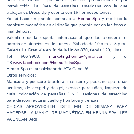
introducción. La línea de esmaltes americana con la que
trabajan es Dress Up y cuenta con 16 hermosos tonos.
Yo fui hace un par de semanas a
Henna Spa
y me hice la
manicure magnética en el diseño que podrán ver en las fotos al
final del post.
Valentine es la experta internacional que las atenderá, el
horario de atención es de Lunes a Sábado de 10 a.m. a 8 p.m.,
Galería La Gran Vía en Jr. de la Unión 870, tienda 120, Lima.
Tel 666-9908,
marketing.henna@gmail.com
y el
FB:
www.facebook.com/HennaRelaxSpa
Henna Spa es auspiciador de ATV Canal 9!
Otros servicios:
Manicure y pedicure brasilera, manicure y pedicure spa, uñas
acrílicas, de acrigel y de gel, service para uñas, limpieza de
cutis, colocación de pestañas 1 x 1, sesiones de stretching
para descontracturar cuello y hombros y trenzas.
CHICAS APROVECHEN ESTE FIN DE SEMANA PARA
HACERSE LA MANICURE MAGNÉTICA EN HENNA SPA. LES
VA ENCANTAR!!!