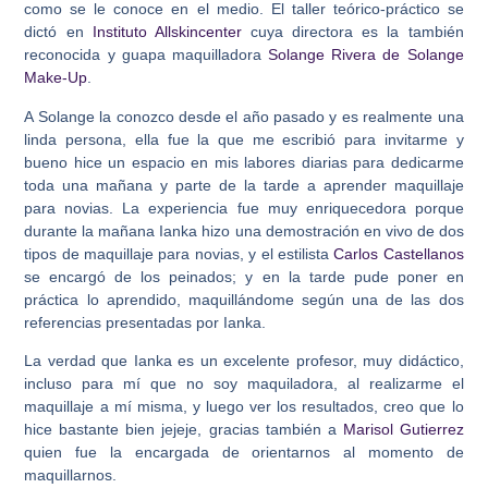
como se le conoce en el medio. El taller teórico-práctico se
dictó en
Instituto Allskincenter
cuya directora es la también
reconocida y guapa maquilladora
Solange Rivera de Solange
Make-Up
.
A Solange la conozco desde el año pasado y es realmente una
linda persona, ella fue la que me escribió para invitarme y
bueno hice un espacio en mis labores diarias para dedicarme
toda una mañana y parte de la tarde a aprender maquillaje
para novias. La experiencia fue muy enriquecedora porque
durante la mañana Ianka hizo una demostración en vivo de dos
tipos de maquillaje para novias, y el estilista
Carlos Castellanos
se encargó de los peinados; y en la tarde pude poner en
práctica lo aprendido, maquillándome según una de las dos
referencias presentadas por Ianka.
La verdad que Ianka es un excelente profesor, muy didáctico,
incluso para mí que no soy maquiladora, al realizarme el
maquillaje a mí misma, y luego ver los resultados, creo que lo
hice bastante bien jejeje, gracias también a
Marisol Gutierrez
quien fue la encargada de orientarnos al momento de
maquillarnos.