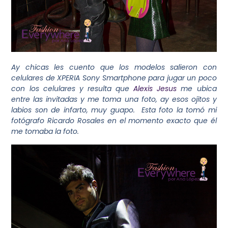
Ay chicas les cuento que los modelos salieron con
celulares de XPERIA Sony Smartphone para jugar un poco
con los celulares y resulta que
Alexis Jesus
me ubica
entre las invitadas y me toma una foto, ay esos ojitos y
labios son de infarto, muy guapo. Esta foto la tomó mi
fotógrafo Ricardo Rosales en el momento exacto que él
me tomaba la foto.