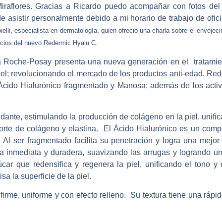
Miraflores. Gracias a Ricardo puedo acompañar con fotos del
e asistir personalmente debido a mi horario de trabajo de ofic
oielli, especialista en dermatología, quien ofreció
una charla sobre el envejec
icios del
nuevo Redermic Hyalu C
.
a Roche-Posay presenta una nueva generación en el tratamien
 piel; revolucionando el mercado de los productos anti-edad. R
 Ácido Hialurónico fragmentado y Manosa; además de los act
ante, estimulando la producción de colágeno en la piel, unific
porte de colágeno y elastina. El Ácido Hialurónico es un compo
l ser fragmentado facilita su penetración y logra una mejor 
 inmediata y duradera, suavizando las arrugas y logrando una 
ar que redensifica y regenera la piel, unificando el tono y d
a la superficie de la piel.
 firme, uniforme y con efecto relleno. Su textura tiene una rápi