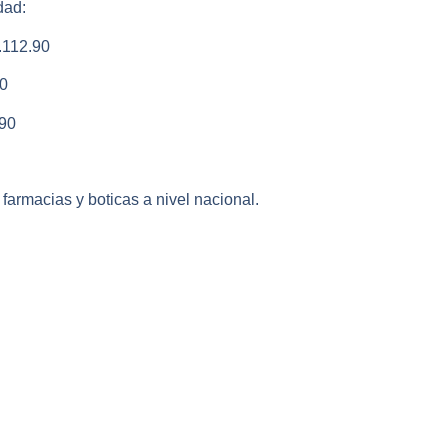
dad:
112.90
0
90
armacias y boticas a nivel nacional.