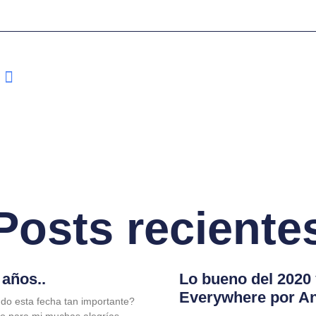
Posts reciente
años..
Lo bueno del 2020
Everywhere por A
do esta fecha tan importante?