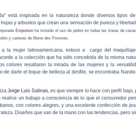
a” está inspirada en la naturaleza donde diversos tipos d
s, hojas y arbustos que crean una sensación de pureza y libertad
temporada
Emporium
ha incluido el uso de pieles en todas las líneas de cas
 Melón y carteras de Reine des Pommes.
a la mujer latinoamericana, estuvo a cargo del maquillaje
corde a la colección que ha sido concebida de la misma natur
tos colores resaltaron la mirada de las mujeres y la versatili
o de darle el toque de belleza al desfile, se encontraba Nand
liza
Jorge Luis Salinas
, es que siempre lo hace con perfil bajo
e realice un trabajo a consciencia de lo que el consumidor pe
banos, con colores alegres, y una excelente confección de je
raleza. Diseños que van de la mano con las tendencias, pero sin