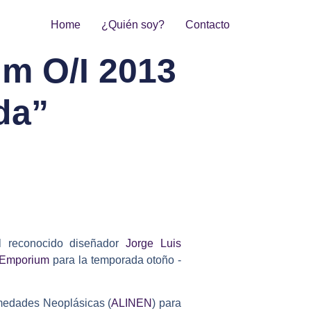
Home
¿Quién soy?
Contacto
um O/I 2013
da”
del reconocido diseñador
Jorge Luis
Emporium
para la temporada otoño -
ermedades Neoplásicas (
ALINEN
) para