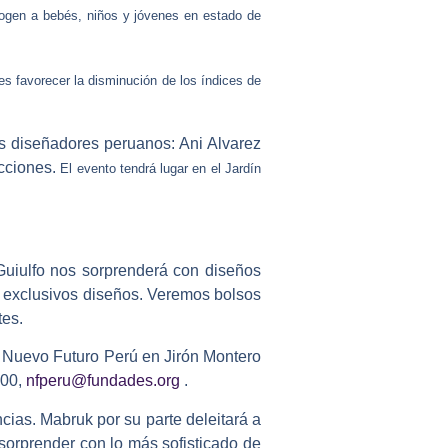
ogen a bebés, niños y jóvenes en estado de
es favorecer la disminución de los índices de
los diseñadores peruanos:
Ani Alvarez
ecciones.
El evento tendrá lugar en el Jardín
uiulfo
nos sorprenderá con diseños
n exclusivos diseños. Veremos bolsos
tes.
s Nuevo Futuro Perú en Jirón Montero
200,
nfperu@fundades.org
.
ncias.
Mabruk
por su parte deleitará a
 sorprender con lo más sofisticado de