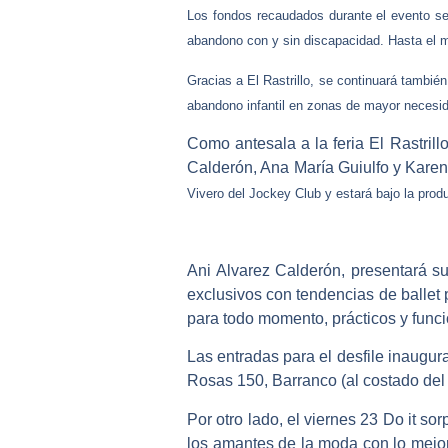
Los fondos recaudados durante el evento s
abandono con y sin discapacidad. Hasta el 
Gracias a El Rastrillo, se continuará tambié
abandono infantil en zonas de mayor necesi
Como antesala a la feria El Rastrill
Calderón, Ana María Guiulfo y Karen
Vivero del Jockey Club
y estará bajo la
prod
Ani Alvarez Calderón
, presentará s
exclusivos con tendencias de
ballet
para todo momento, prácticos y funci
Las entradas para el desfile inaugu
Rosas 150, Barranco (al costado de
Por otro lado, el viernes 23
Do it
sorp
los amantes de la moda con lo mejor