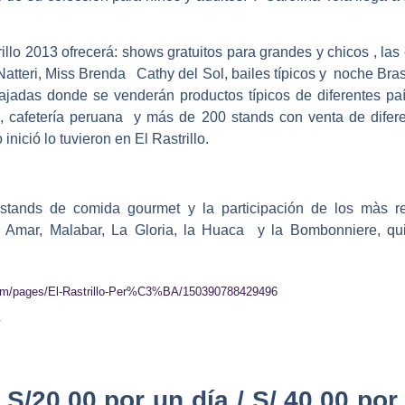
rillo 2013 ofrecerá:
shows gratuitos para grandes y chicos , la
Natteri, Miss Brenda Cathy del Sol, bailes típicos y noche Bras
adas donde se venderán productos típicos de diferentes paíse
la, cafetería peruana y más de 200 stands con venta de difer
ició lo tuvieron en El Rastrillo.
e
stands de comida gourmet
y la participación de los màs re
Amar, Malabar, La Gloria, la Huaca y la Bombonniere, qui
com/pages/El-Rastrillo-Per%C3%BA/150390788429496
S/20.00 por un día / S/.40.00 por