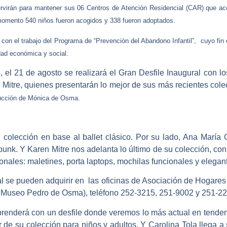
ervirán para mantener sus 06 Centros de Atención Residencial (CAR) que ac
momento 540 niños fueron acogidos y 338 fueron adoptados.
n con el trabajo del Programa de “Prevención del Abandono Infantil”, cuyo fin 
dad económica y social.
o, el 21 de agosto se realizará el Gran Desfile Inaugural con 
 Mitre,
quienes presentarán lo mejor de sus más recientes col
ucción de Mónica de Osma.
u colección en base al
ballet clásico
. Por su lado,
Ana María G
 punk
. Y
Karen Mitre
nos adelanta lo último de su colección, co
onales: maletines, porta laptops, mochilas funcionales y elegan
ral se pueden adquirir en las oficinas de Asociación de Hogare
l Museo Pedro de Osma), teléfono 252-3215, 251-9002 y 251-2
renderá con un desfile donde veremos lo más actual en tende
 de su colección para niños y adultos. Y
Carolina Tola
llega a