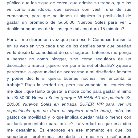
público que los sigue de cerca, que admira su trabajo, que los
ve como sus ídolos, que sueñan con vestir una de sus
creaciones, pero que no tienen ni siquiera la posibilidad de
gastar un promedio de S/.50.00 Nuevos Soles para ver 1
desfile aunque sea de lejitos, que máximo dura 15 minutos?
Por allí me dijeron una vez que para eso El Comercio transmite
en su web en vivo cada uno de los desfiles para que puedan
verlo desde la comodidad de sus hogares. Entonces me pongo
a pensar no como blogger, sino como seguidora de un
diseñador o marca ¿quiero ver por internet el desfile? ¿quiero
perderme la oportunidad de acercarme a mi diseñador favorito
y poder decirle si quiera buenas noches, me encanta tu
trabajo? Pues la verdad no, pero nuevamente mi conciencia
me dice ¿qué tanto te gusta la moda como para gastar mínimo
tus S/.50.00 Nuevos Soles
(porque NI HABLAR de gastarte S/.
100.00 Nuevos Soles en entrada SUPER VIP para ver un
espectáculo que no dura ni siquiera media hora),
más los
gastos de movilidad y lo que implica quedar más o menos con
un look presentable para asistir? La verdad es que esa idea
me desanima. Es entonces en ese momento en que los
seguidores preferimos escribirle a nuestros diseñadores