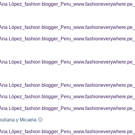
iuliana y Micaela
🙂