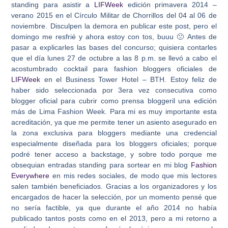
standing para asistir a
LIFWeek
edición primavera 2014 –
verano 2015 en el Círculo Militar de Chorrillos del 04 al 06 de
noviembre. Disculpen la demora en publicar este post, pero el
domingo me resfrié y ahora estoy con tos, buuu 🙁 Antes de
pasar a explicarles las bases del concurso; quisiera contarles
que el día lunes 27 de octubre a las 8 p.m. se llevó a cabo el
acostumbrado cocktail para fashion bloggers oficiales de
LIFWeek
en el Business Tower Hotel – BTH. Estoy feliz de
haber sido seleccionada por 3era vez consecutiva como
blogger oficial para cubrir como prensa bloggeril una edición
más de Lima Fashion Week. Para mi es muy importante esta
acreditación, ya que me permite tener un asiento asegurado en
la zona exclusiva para bloggers mediante una credencial
especialmente diseñada para los bloggers oficiales; porque
podré tener acceso a backstage, y sobre todo porque me
obsequian entradas standing para sortear en mi blog
Fashion
Everywhere
en mis redes sociales, de modo que mis lectores
salen también beneficiados. Gracias a los organizadores y los
encargados de hacer la selección, por un momento pensé que
no sería factible, ya que durante el año 2014 no había
publicado tantos posts como en el 2013, pero a mi retorno a