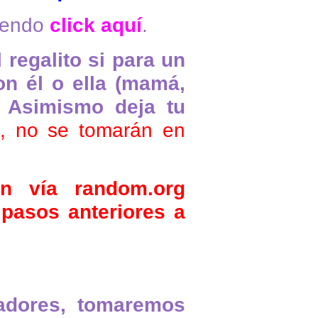
iendo
click aquí
.
regalito si para un
on él o ella (mamá,
). Asimismo deja tu
 no se tomarán en
vía random.org
pasos anteriores a
adores, tomaremos