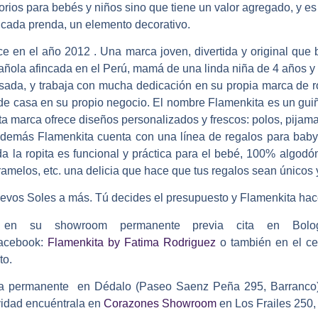
orios para bebés y niños sino que tiene un valor agregado, y es
 cada prenda, un elemento decorativo.
e en el año 2012 . Una marca joven, divertida y original que b
añola afincada en el Perú, mamá de una linda niña de 4 años y
asada, y trabaja con mucha dedicación en su propia marca de r
esde casa en su propio negocio. El nombre Flamenkita es un guiñ
ta marca ofrece diseños personalizados y frescos: polos, pijama
 Además Flamenkita cuenta con una línea de regalos para baby
oda la ropita es funcional y práctica para el bebé, 100% algo
ramelos, etc. una delicia que hace que tus regalos sean únicos 
evos Soles a más. Tú decides el presupuesto y Flamenkita hace
 en su showroom permanente previa cita en Bologne
acebook:
Flamenkita by Fatima Rodriguez
o también en el c
to.
ra permanente en Dédalo (Paseo Saenz Peña 295, Barranco)
avidad encuéntrala en
Corazones Showroom
en Los Frailes 250,