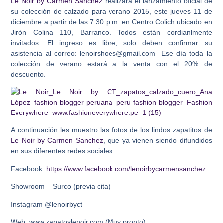
Le Noir by Carmen Sanchez
realizará el lanzamiento oficial de
su colección de calzado para verano 2015, este jueves 11 de
diciembre a partir de las 7:30 p.m. en Centro Colich ubicado en
Jirón Colina 110, Barranco. Todos están cordianlmente
invitados.
El ingreso es libre
, solo deben confirmar su
asistencia al correo: lenoirshoes@gmail.com Ese día toda la
colección de verano estará a la venta con el 20% de
descuento.
A continuación les muestro las fotos de los lindos zapatitos de
Le Noir by Carmen Sanchez
, que ya vienen siendo difundidos
en sus diferentes redes sociales.
Facebook:
https://www.facebook.com/lenoirbycarmensanchez
Showroom – Surco (previa cita)
Instagram @lenoirbyct
Web: www.zapatoslenoir.com (Muy pronto)