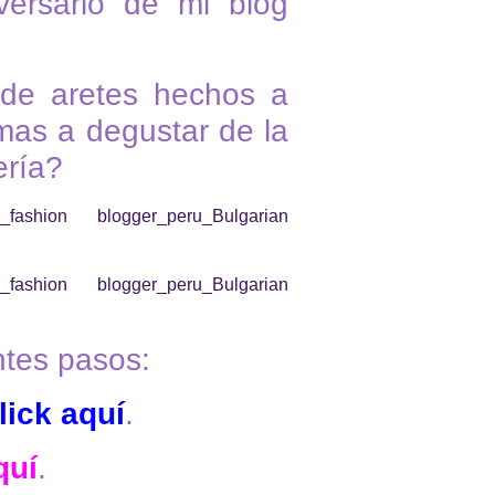
versario de mi blog
 de aretes hechos a
mas a degustar de la
ería?
ntes pasos:
lick aquí
.
quí
.