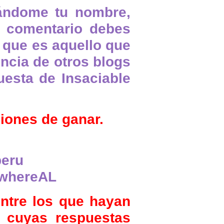
cándome tu nombre,
o comentario debes
 que es aquello que
encia de otros blogs
esta de Insaciable
ciones de ganar.
peru
ywhereAL
entre los que hayan
y cuyas respuestas