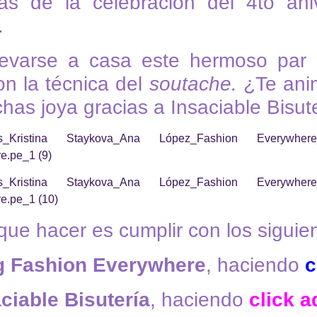
as de la celebración del 4to ani
.
levarse a casa este hermoso par
n la técnica del
soutache.
¿Te ani
has joya gracias a Insaciable Bisut
que hacer es cumplir con los siguie
g Fashion Everywhere
, haciendo
c
ciable Bisutería
, haciendo
click a