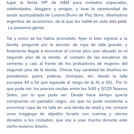
lugar la fiesta VIP de H&M para invitados especiales,
celebridades, bloggers y amigos; y tuve la oportunidad de
asistir acompañada de Luisina Bruno de Pez Store, diseñadora
argentina de accesorios, de la que les hablé en este
otro post
.
La pasamos genial.
Tal y como se los había prometido. Ayer ni bien ingresé a la
tienda, pregunté por la sección de ropa de talla grande, y
finalmente llegué a encontrar el corner
plus size
ubicado en el
segundo piso de la tienda, al costado de las escaleras de
cemento y casi al frente de los probadores de mujeres del
segundo piso de la tienda. Chicas hay variedad de diseños en
pantalones, jeans, poleras, chompas, etc. desde la talla
europea 44 a 54 que equivale al rango de la XL a 4XL. Por lo
que pude ver, los precios oscilan entre los S/40 y S/120 Nuevos
Soles, por lo que pude ver. Desde hace tiempo quería
comprarme un pantalón negro, así que no pude resistirme a
encontrar ropa de mi talla en una tienda de retail y me compré
unos treggings de algodón licrado con cuerina y cierres
dorados a los costados, que voy a usar mucho durante este
otoño-invierno limeño.