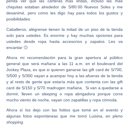
penita ver que las carteras más lindas, incluso las más
chiquitas estaban alrededor de S/80.00 Nuevos Soles y me
desanimé, pero como les digo hay para todos los gustos y
posibilidades.
Caballeros, alégrense tienen la mitad de un piso de la tienda
solo para ustedes. Es enorme y hay muchas opciones para
ustedes desde ropa hasta accesorios y zapatos. Les va
encantar 🙂
Ahora mi recomendación para la gran apertura al público
general que será mañana a las 11 a.m. en el boulevard del
Jockey Plaza, es que si quieren ganarse las gift card de S/700,
S/500 y S/300 vayan a acampar hoy a las afueras de la tienda
y al resto de gente que estaría más que contenta con las gift
card de S/150 y S/70 madrugen mañana. Si van a quedarse a
dormir, lleven un sleeping o ropa abrigadora porque corre
mucho viento de noche, vayan con zapatillas y ropa cómoda.
Ahora sí los dejo con las fotitos que tomé en el evento y
algunas fotos espontáneas que me tomó Luisina, en pleno
shopping
.