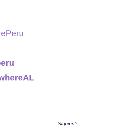
rePeru
peru
ywhereAL
Siguiente