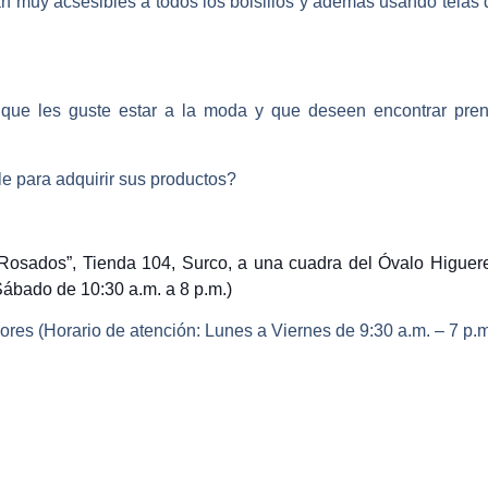
an muy acsesibles a todos los bolsillos y además usando telas
ue les guste estar a la moda y que deseen encontrar pren
e para adquirir sus productos?
osados”, Tienda 104, Surco, a una cuadra del Óvalo Higuereta
Sábado de 10:30 a.m. a 8 p.m.)
flores (Horario de atención: Lunes a Viernes de 9:30 a.m. – 7 p.