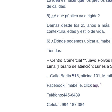
La idea es hacer que los precios se
de calidad.
5) ¿A qué público va dirigido?
Damas desde los 25 años a más, q
contextura, edad y estilo de vida.
6) ¿Dónde podemos ubicar a Imabell
Tiendas
– Centro Comercial “Nuevo Polvos R
Lima (Horario de atención: Lunes a 
– Calle Berlín 515, oficina 101, Mira
Facebook:
Imabelle, click
aquí
Teléfono:
445-6489
Celular:
994-187-384