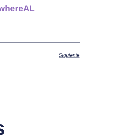
ywhereAL
Siguiente
s