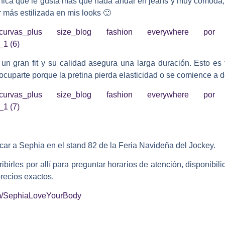
a chica que le gusta más que nada andar en jeans y muy cómoda
r más estilizada en mis looks 🙂
un gran fit y su calidad asegura una larga duración. Esto es
cuparte porque la pretina pierda elasticidad o se comience a d
car a Sephia en el stand 82 de la Feria Navideña del Jockey.
rles por allí para preguntar horarios de atención, disponibil
recios exactos.
om/SephiaLoveYourBody