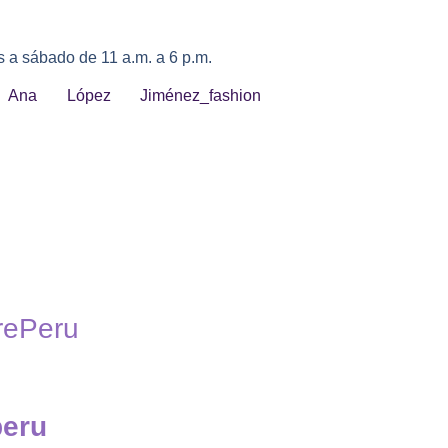
s a sábado de 11 a.m. a 6 p.m.
rePeru
peru