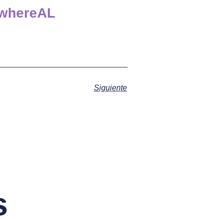
ywhereAL
Siguiente
s