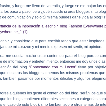
rustro, y luego me lleno de valentía, y luego se me bajan las e
varlos paso a paso; pero ¿qué sucede si eres blogger, si tu bl
o de comunicación y solo tú misma puedes darle vida al blog? He
scribir, y considero que para escribir tengo que estar inspirad
ejar que mi corazón y mi mente expresen mi sentir, mi opinión.
ada me cuesta mucho crear contenido para el blog porque con
te de información y entretenimiento, entonces me doy unos días
sección del blog
“Conectando con mi Lector”
tiene por objet
que nosotros los bloggers tenemos los mismos problemas que 
i yei, también pasamos por momentos difíciles y algunos elegi
tores a quienes les guste el contenido del blog, serán los que
que los blogs contienen diferentes secciones o categorías para
el caso de este blog), sino también sobre otros temas de inte