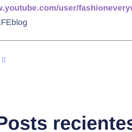
w.youtube.com/user/fashionever
FEblog
Posts reciente