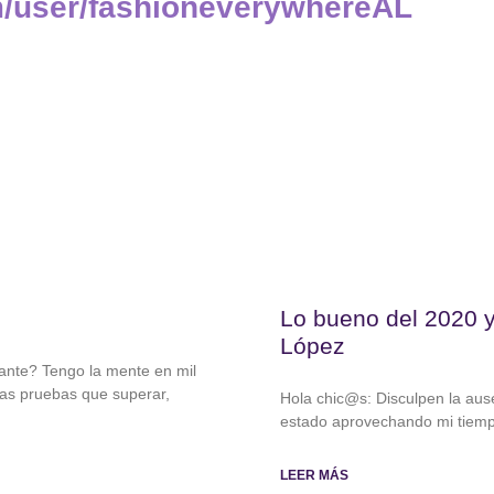
m/user/fashioneverywhereAL
Lo bueno del 2020 
López
ante? Tengo la mente en mil
has pruebas que superar,
Hola chic@s: Disculpen la au
estado aprovechando mi tiempo
LEER MÁS