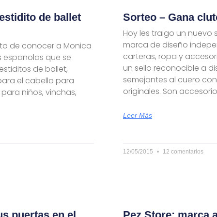
tidito de ballet
Sorteo – Gana clu
Hoy les traigo un nuevo 
marca de diseño indepen
sto de conocer a Monica
carteras, ropa y accesor
as españolas que se
un sello reconocible a d
stiditos de ballet,
semejantes al cuero co
para el cabello para
originales. Son accesori
 para niños, vinchas,
Leer Más
12/05/2015
12 comentarios
s puertas en el
Pez Store: marca a