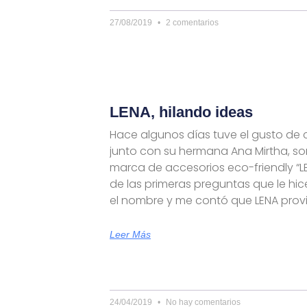
27/08/2019
2 comentarios
LENA, hilando ideas
Hace algunos días tuve el gusto de 
junto con su hermana Ana Mirtha, so
marca de accesorios eco-friendly “LE
de las primeras preguntas que le hi
el nombre y me contó que LENA prov
Leer Más
24/04/2019
No hay comentarios