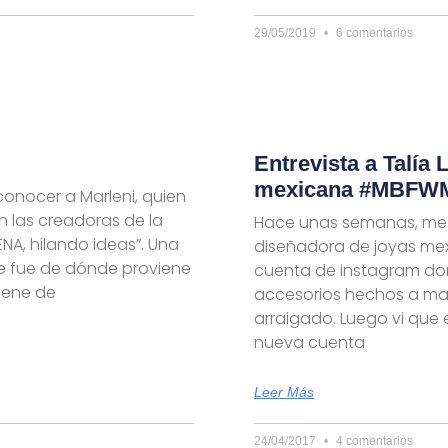
29/05/2019
6 comentarios
Entrevista a Talía
mexicana #MBFW
conocer a Marleni, quien
n las creadoras de la
Hace unas semanas, me 
NA, hilando ideas”. Una
diseñadora de joyas mex
ce fue de dónde proviene
cuenta de instagram don
iene de
accesorios hechos a ma
arraigado. Luego vi que 
nueva cuenta
Leer Más
24/04/2017
4 comentarios