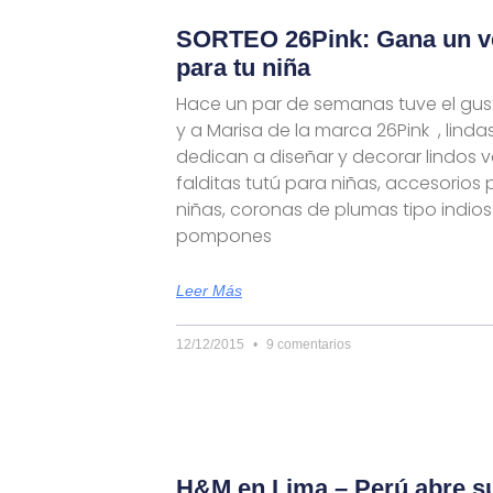
SORTEO 26Pink: Gana un ves
para tu niña
Hace un par de semanas tuve el gu
y a Marisa de la marca 26Pink , lind
dedican a diseñar y decorar lindos ve
falditas tutú para niñas, accesorios 
niñas, coronas de plumas tipo indios
pompones
Leer Más
12/12/2015
9 comentarios
H&M en Lima – Perú abre su