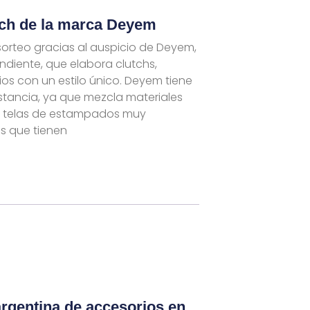
tch de la marca Deyem
sorteo gracias al auspicio de Deyem,
diente, que elabora clutchs,
ios con un estilo único. Deyem tiene
istancia, ya que mezcla materiales
n telas de estampados muy
os que tienen
rgentina de accesorios en