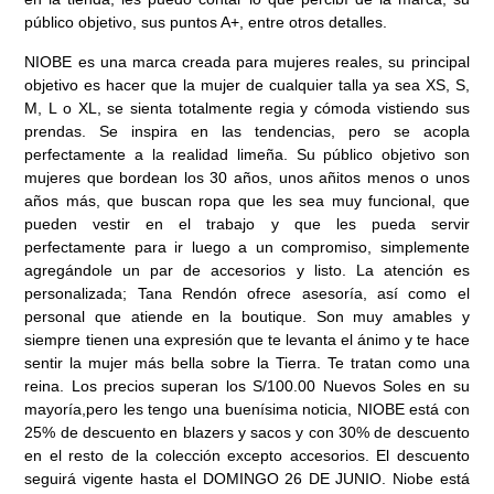
público objetivo, sus puntos A+, entre otros detalles.
NIOBE es una marca creada para mujeres reales, su principal
objetivo es hacer que la mujer de cualquier talla ya sea XS, S,
M, L o XL, se sienta totalmente regia y cómoda vistiendo sus
prendas. Se inspira en las tendencias, pero se acopla
perfectamente a la realidad limeña. Su público objetivo son
mujeres que bordean los 30 años, unos añitos menos o unos
años más, que buscan ropa que les sea muy funcional, que
pueden vestir en el trabajo y que les pueda servir
perfectamente para ir luego a un compromiso, simplemente
agregándole un par de accesorios y listo. La atención es
personalizada; Tana Rendón ofrece asesoría, así como el
personal que atiende en la boutique. Son muy amables y
siempre tienen una expresión que te levanta el ánimo y te hace
sentir la mujer más bella sobre la Tierra. Te tratan como una
reina. Los precios superan los S/100.00 Nuevos Soles en su
mayoría,
pero les tengo una buenísima noticia, NIOBE está con
25% de descuento en blazers y sacos y con 30% de descuento
en el resto de la colección excepto accesorios. El descuento
seguirá vigente hasta el DOMINGO 26 DE JUNIO. Niobe está