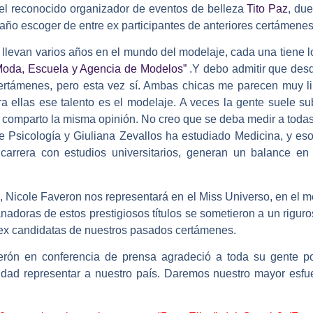
el reconocido organizador de eventos de belleza
Tito Paz
, due
 año escoger de entre ex participantes de anteriores certámenes
llevan varios años en el mundo del modelaje, cada una tiene 
Moda, Escuela y Agencia de Modelos”
.Y debo admitir que des
certámenes, pero esta vez sí. Ambas chicas me parecen muy l
a ellas ese talento es el modelaje. A veces la gente suele s
no comparto la misma opinión. No creo que se deba medir a tod
e Psicología y Giuliana Zevallos ha estudiado Medicina, y eso
rrera con estudios universitarios, generan un balance en
, Nicole Faveron nos representará en el Miss Universo, en el m
adoras de estos prestigiosos títulos se sometieron a un riguro
ex candidatas de nuestros pasados certámenes.
rón en conferencia de prensa agradeció a toda su gente po
lidad representar a nuestro país. Daremos nuestro mayor esfu