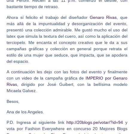
una Peroni. Recién a las 11 p.m. comenzó el desfile, con
bastante tiempo de retraso.
Ahora sí felicito el trabajo del diseñador
Genaro Rivas
, que
más allá de la impuntualidad y desorganización del evento,
presentó una colección admirable. Me gustó mucho el uso del
latex que simula la textura del cuero, así como la aplicación del
terciopelo. Me encanta el concepto creativo que le da a sus
campañas gráficas y colección en general porque retrata el
estilo de una mujer que seduce, que impacta, que se apodera
del espacio.
A continuación les dejo con las fotos del evento y finalmente
con un video de la campaña gráfica de
IMPERIO por Genaro
Rivas
, dirigido por José Guibert, con la bellísima modelo
Micaela Galvez.
Besos,
Ana de los Angeles.
P.D. Ingresa al siguiente link
http://20blogs.pe/votar/?id=94
y
vota por Fashion Everywhere en concurso 20 Mejores Blogs