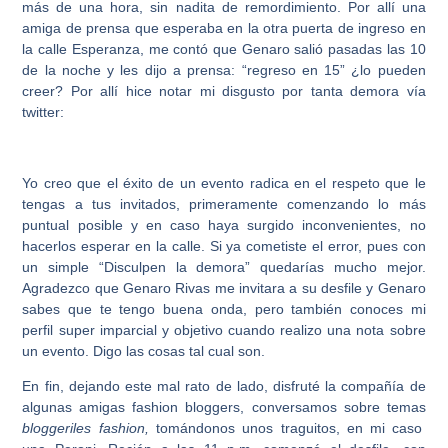
más de una hora, sin nadita de remordimiento. Por allí una
amiga de prensa que esperaba en la otra puerta de ingreso en
la calle Esperanza, me contó que Genaro salió pasadas las 10
de la noche y les dijo a prensa: “regreso en 15” ¿lo pueden
creer? Por allí hice notar mi disgusto por tanta demora vía
twitter:
Yo creo que el éxito de un evento radica en el respeto que le
tengas a tus invitados, primeramente comenzando lo más
puntual posible y en caso haya surgido inconvenientes, no
hacerlos esperar en la calle. Si ya cometiste el error, pues con
un simple “Disculpen la demora” quedarías mucho mejor.
Agradezco que Genaro Rivas me invitara a su desfile y Genaro
sabes que te tengo buena onda, pero también conoces mi
perfil super imparcial y objetivo cuando realizo una nota sobre
un evento. Digo las cosas tal cual son.
En fin, dejando este mal rato de lado, disfruté la compañía de
algunas amigas fashion bloggers, conversamos sobre temas
bloggeriles fashion,
tomándonos unos traguitos, en mi caso