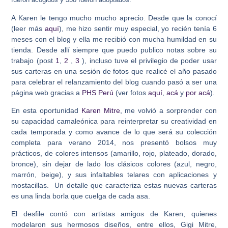
A Karen le tengo mucho mucho aprecio. Desde que la conocí
(leer más
aquí
), me hizo sentir muy especial, yo recién tenía 6
meses con el blog y ella me recibió con mucha humildad en su
tienda. Desde allí siempre que puedo publico notas sobre su
trabajo (post
1
,
2
,
3
), incluso tuve el privilegio de poder usar
sus carteras en una sesión de fotos que realicé el año pasado
para celebrar el relanzamiento del blog cuando pasó a ser una
página web gracias a
PHS Perú
(ver fotos
aquí
,
acá
y
por acá
).
En esta oportunidad
Karen Mitre
, me volvió a sorprender con
su capacidad camaleónica para reinterpretar su creatividad en
cada temporada y como avance de lo que será su colección
completa para verano 2014, nos presentó bolsos muy
prácticos, de colores intensos (amarillo, rojo, plateado, dorado,
bronce), sin dejar de lado los clásicos colores (azul, negro,
marrón, beige), y sus infaltables telares con aplicaciones y
mostacillas. Un detalle que caracteriza estas nuevas carteras
es una linda borla que cuelga de cada asa.
El desfile contó con artistas amigos de Karen, quienes
modelaron sus hermosos diseños, entre ellos, Gigi Mitre,