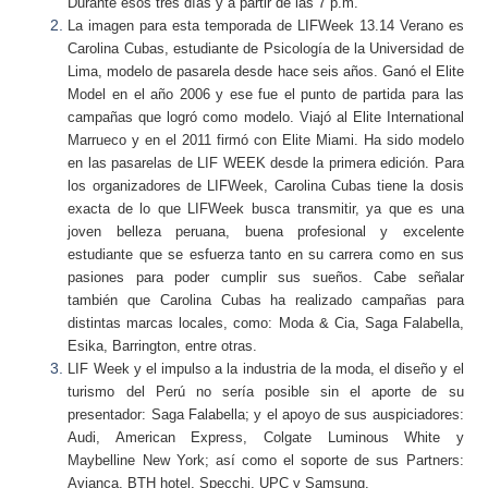
Durante esos tres días y a partir de las 7 p.m.
La imagen para esta temporada de LIFWeek 13.14 Verano es
Carolina Cubas, estudiante de Psicología de la Universidad de
Lima, modelo de pasarela desde hace seis años. Ganó el Elite
Model en el año 2006 y ese fue el punto de partida para las
campañas que logró como modelo. Viajó al Elite International
Marrueco y en el 2011 firmó con Elite Miami. Ha sido modelo
en las pasarelas de LIF WEEK desde la primera edición. Para
los organizadores de LIFWeek, Carolina Cubas tiene la dosis
exacta de lo que LIFWeek busca transmitir, ya que es una
joven belleza peruana, buena profesional y excelente
estudiante que se esfuerza tanto en su carrera como en sus
pasiones para poder cumplir sus sueños. Cabe señalar
también que Carolina Cubas ha realizado campañas para
distintas marcas locales, como: Moda & Cia, Saga Falabella,
Esika, Barrington, entre otras.
LIF Week y el impulso a la industria de la moda, el diseño y el
turismo del Perú no sería posible sin el aporte de su
presentador: Saga Falabella; y el apoyo de sus auspiciadores:
Audi, American Express, Colgate Luminous White y
Maybelline New York; así como el soporte de sus Partners:
Avianca, BTH hotel, Specchi, UPC y Samsung.