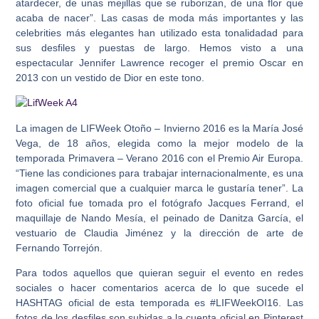
atardecer, de unas mejillas que se ruborizan, de una flor que
acaba de nacer”. Las casas de moda más importantes y las
celebrities más elegantes han utilizado esta tonalidadad para
sus desfiles y puestas de largo. Hemos visto a una
espectacular Jennifer Lawrence recoger el premio Oscar en
2013 con un vestido de Dior en este tono.
La imagen de LIFWeek Otoño – Invierno 2016 es la María José
Vega, de 18 años, elegida como la mejor modelo de la
temporada Primavera – Verano 2016 con el Premio Air Europa.
“Tiene las condiciones para trabajar internacionalmente, es una
imagen comercial que a cualquier marca le gustaría tener”. La
foto oficial fue tomada pro el fotógrafo Jacques Ferrand, el
maquillaje de Nando Mesía, el peinado de Danitza García, el
vestuario de Claudia Jiménez y la dirección de arte de
Fernando Torrejón.
Para todos aquellos que quieran seguir el evento en redes
sociales o hacer comentarios acerca de lo que sucede el
HASHTAG oficial de esta temporada es #LIFWeekOI16. Las
fotos de los desfiles son subidas a la cuenta oficial en Pinterest