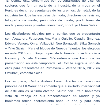
“El Comité está conformado por personalidades de distintos
sectores que forman parte de la industria de la moda en el
Perú, es decir, representantes de los gremios, del retail, de la
industria textil, de las escuelas de moda, directores de revistas,
fotógrafos de moda, periodistas de moda, productores de
moda y empresas privadas relevantes”, concluyó Efraín Salas.
Los diseñadores elegidos por el comité, que se presentarán
son: Alexandra Pettersen, Ana María Guiulfo, Claudia Jimenez,
Edward Venero, Omar Valladolid, Noe Bernacelli, Sitka Semsch
y Yirko Sivirich. Para el bloque de Nuevos Talentos, los elegidos
en este 2016 son: Diego Lopez de la Fuente, José Francisco
Ramos y Pamela Gamero. “Recordemos que luego de su
presentación en esta temporada, el Comité eligirá a uno de
ellos para presentarse en Primavera – Verano 2016, 2017 en
Octubre”, comenta Salas.
Por su parte, Carlos Andrés Luna, director de relaciones
públicas de LIFWeek nos comentó que el invitado internacional
de este año es la firma Alvarno. “Junto con Efraín habíamos
visto su trabajo en sus presentaciones en Madrid y ya
habíamos tenido acercamiento hace un año, y para esta