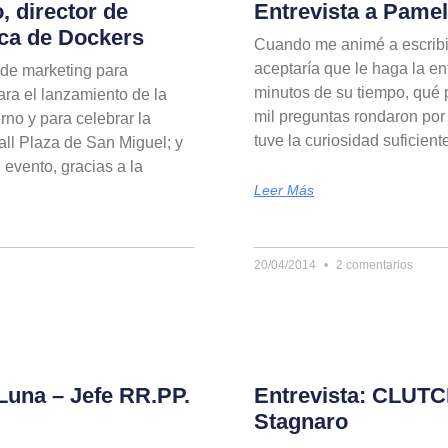
, director de
Entrevista a Pame
ca de Dockers
Cuando me animé a escribir
aceptaría que le haga la e
 de marketing para
minutos de su tiempo, qué p
ra el lanzamiento de la
mil preguntas rondaron po
no y para celebrar la
tuve la curiosidad suficien
ll Plaza de San Miguel; y
evento, gracias a la
Leer Más
20/04/2014
2 comentarios
Luna – Jefe RR.PP.
Entrevista: CLUTCH
Stagnaro