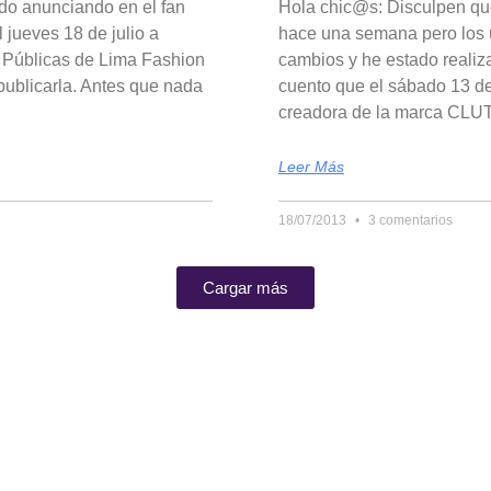
do anunciando en el fan
Hola chic@s: Disculpen qu
l jueves 18 de julio a
hace una semana pero los ú
 Públicas de Lima Fashion
cambios y he estado realiza
publicarla. Antes que nada
cuento que el sábado 13 de 
creadora de la marca CLU
Leer Más
18/07/2013
3 comentarios
Cargar más