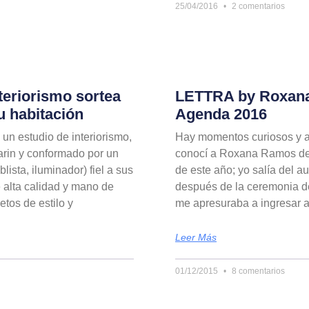
25/04/2016
2 comentarios
teriorismo sortea
LETTRA by Roxana
u habitación
Agenda 2016
un estudio de interiorismo,
Hay momentos curiosos y a
arin y conformado por un
conocí a Roxana Ramos de
lista, iluminador) fiel a sus
de este año; yo salía del au
e alta calidad y mano de
después de la ceremonia 
etos de estilo y
me apresuraba a ingresar 
Leer Más
01/12/2015
8 comentarios