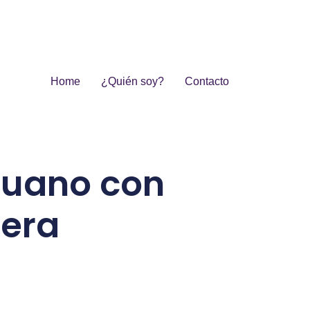
Home
¿Quién soy?
Contacto
eruano con
nera