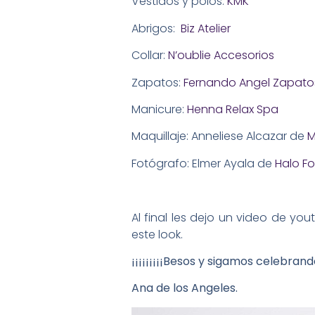
Vestidos y polos:
KMK
Abrigos:
Biz Atelier
Collar:
N’oublie Accesorios
Zapatos:
Fernando Angel Zapat
Manicure:
Henna Relax Spa
Maquillaje: Anneliese Alcazar de
M
Fotógrafo: Elmer Ayala de
Halo Fo
Al final les dejo un video de yo
este look.
¡¡¡¡¡¡¡¡¡Besos y sigamos celebrando
Ana de los Angeles.