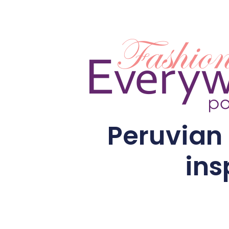
Peruvian 
ins