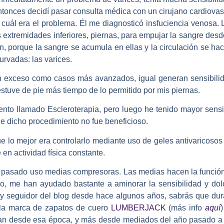
tonces decidí pasar consulta médica con un cirujano cardiova
e cuál era el problema. Él me diagnosticó insfuciencia venosa. L
as extremidades inferiores, piernas, para empujar la sangre des
n, porque la sangre se acumula en ellas y la circulación se hac
urvadas: las varices.
exceso como casos más avanzados, igual generan sensibilida
estuve de pie más tiempo de lo permitido por mis piernas.
nto llamado Escleroterapia, pero luego he tenido mayor sensi
que dicho procedimiento no fue beneficioso.
ue lo mejor era controlarlo mediante uso de geles antivaricosos
en actividad física constante.
ño pasado uso medias compresoras. Las medias hacen la función
, me han ayudado bastante a aminorar la sensibilidad y dol
 y seguidor del blog desde hace algunos años, sabrás que dur
 la marca de zapatos de cuero
LUMBERJACK
(más info
aquí
n desde esa época, y más desde mediados del año pasado a la