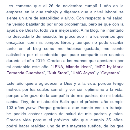
Les comento que el 26 de noviembre cumplí 1 año en la
empresa en la que trabajo y digamos que a nivel laboral se
siente un aire de estabilidad y alivio. Con respecto a mi salud,
he venido batallando por unos problemitas, pero sé que con la
ayuda de Diosito, todo va ir mejorando. A mi blog, he intentado
no descuidarlo demasiado, he procurado ir a los eventos que
encajaban con mis tiempos libres y aunque no pude escribir
tanto en el blog como me hubiese gustado, me siento
satisfecha por el contenido que pude compartir con ustedes
durante el año 2019. Gracias a las marcas que apostaron por
mi contenido este año: “
LENA, hilando ideas
“, “
MFG by Maria
Fernanda Guembes
“, “
NuIt Store
“, “
UMG Joyas
” y “
Cayetana
“.
Este año quiero agradecer a Dios y a la vida, porque tengo
motivos por los cuales sonreír y ver con optimismo a la vida,
porque aún gozo de la compañía de mis padres, de mi bebita
canina Tiny, de mi abuelita Balta que el próximo año cumple
103 años ¡wow! Porque gracias a que cuento con un trabajo,
he podido costear gastos de salud de mis padres y míos.
Gracias vida porque el próximo año que cumplo 35 años,
podré hacer realidad uno de mis mayores sueños, de los que