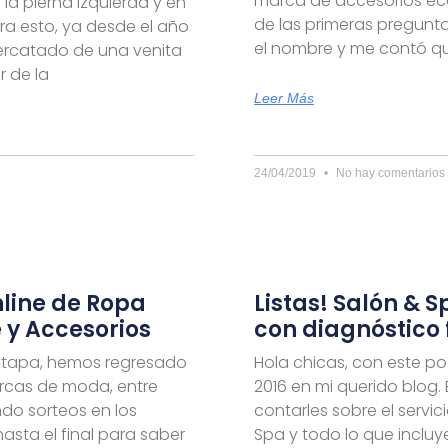
marca de accesorios eco-
 la pierna izquierda y en
de las primeras pregunt
Para esto, ya desde el año
el nombre y me contó qu
rcatado de una venita
r de la
Leer Más
24/04/2019
No hay comentarios
nline de Ropa
Listas! Salón & 
 y Accesorios
con diagnóstico 
etapa, hemos regresado
Hola chicas, con este pos
arcas de moda, entre
2016 en mi querido blog.
do sorteos en los
contarles sobre el servic
hasta el final para saber
Spa y todo lo que incluy