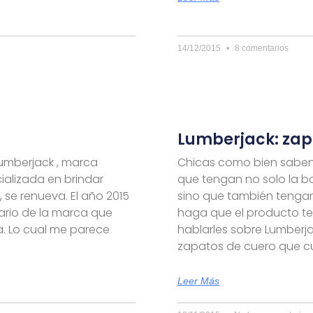
14/12/2015
8 comentarios
Lumberjack: zap
Lumberjack , marca
Chicas como bien saben
alizada en brindar
que tengan no solo la b
 se renueva. El año 2015
sino que también tengan
tario de la marca que
haga que el producto te
a. Lo cual me parece
hablarles sobre Lumberja
zapatos de cuero que c
Leer Más