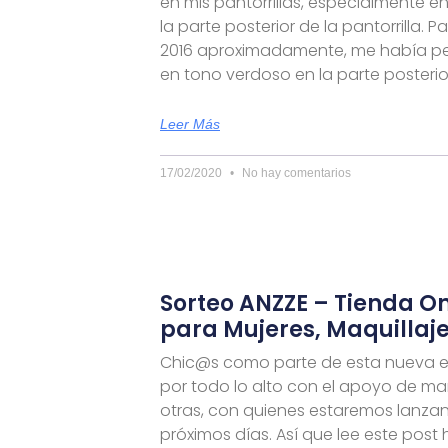
en mis pantorrillas, especialmente en
la parte posterior de la pantorrilla. 
2016 aproximadamente, me había pe
en tono verdoso en la parte posterio
Leer Más
17/02/2020
No hay comentarios
Sorteo ANZZE – Tienda O
para Mujeres, Maquillaje
Chic@s como parte de esta nueva 
por todo lo alto con el apoyo de m
otras, con quienes estaremos lanzan
próximos días. Así que lee este post 