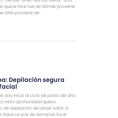
friendly “LENA, hilando ideas”. Una
as que le hice fue de dónde proviene
e LENA proviene de
Spa: Depilación segura
facial
t doy inicio al ciclo de posts del año
 En esta oportunidad quiero
io de depilación de Listas! Salón &
e. Hace un par de semanas fui al