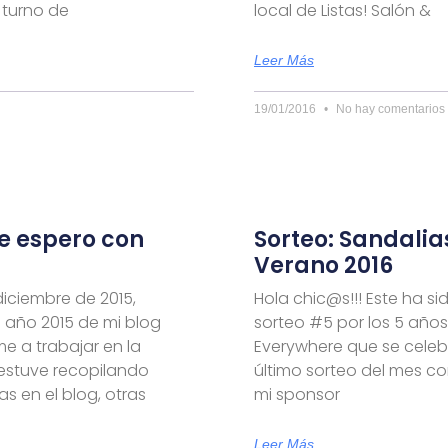
 turno de
local de Listas! Salón &
Leer Más
19/01/2016
No hay comentarios
te espero con
Sorteo: Sandalia
Verano 2016
diciembre de 2015,
Hola chic@s!!! Este ha sid
l año 2015 de mi blog
sorteo #5 por los 5 años
e a trabajar en la
Everywhere que se celebr
 estuve recopilando
último sorteo del mes co
s en el blog, otras
mi sponsor
Leer Más