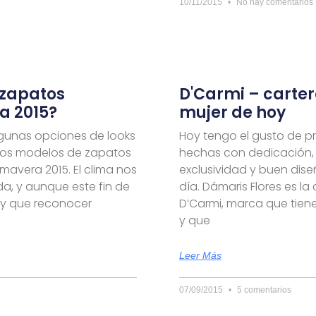
10/11/2015
No hay comentarios
 zapatos
D'Carmi – carte
a 2015?
mujer de hoy
algunas opciones de looks
Hoy tengo el gusto de pr
nos modelos de zapatos
hechas con dedicación, 
avera 2015. El clima nos
exclusividad y buen dis
a, y aunque este fin de
día. Dámaris Flores es l
ay que reconocer
D’Carmi, marca que tie
y que
Leer Más
07/09/2015
5 comentarios