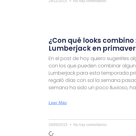
29/11/2015
No hay comentarios
¿Con qué looks combino
Lumberjack en primaver
En el post de hoy quiero sugerirles 
con los que pueden combinar algu
Lumberjack para esta temporada prim
regaló días con sol la semana pasad
semana ha sido un poco lluvioso, h
Leer Más
28/09/2015
No hay comentarios